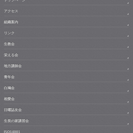
アクセス
組織案内
リンク
生教会
栄える会
地方講師会
青年会
白鳩会
相愛会
日曜誌友会
生長の家講習会
ISO14001