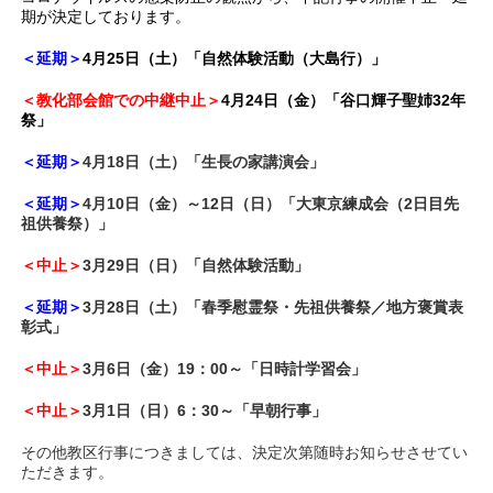
期が決定しております。
＜延期＞
4月25日（土）「自然体験活動（大島行）」
＜教化部会館での中継中止＞
4月24日（金）「谷口輝子聖姉32年
祭」
＜延期＞
4月18日（土）「生長の家講演会」
＜延期＞
4月10日（金）～12日（日）「大東京練成会（2日目先
祖供養祭）」
＜中止＞
3月29日（日）「自然体験活動」
＜延期＞
3月28日（土）「春季慰霊祭・先祖供養祭／地方褒賞表
彰式」
＜中止＞
3月6日（金）19：00～「日時計学習会」
＜中止＞
3月1日（日）6：30～「早朝行事」
その他教区行事につきましては、決定次第随時お知らせさせてい
ただきます。