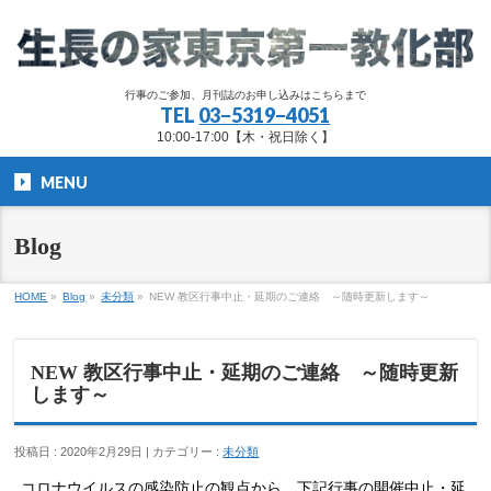
行事のご参加、月刊誌のお申し込みはこちらまで
TEL
03−5319−4051
10:00-17:00【木・祝日除く】
MENU
Blog
HOME
»
Blog
»
未分類
»
NEW 教区行事中止・延期のご連絡 ～随時更新します～
NEW 教区行事中止・延期のご連絡 ～随時更新
します～
投稿日 : 2020年2月29日 | カテゴリー :
未分類
コロナウイルスの感染防止の観点から、下記行事の開催中止・延