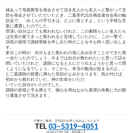
縁あって母親教室を発会させて頂き友人から友人へと繋がって支
部を発会させていただいたとき、二葉美代元白鳩会連合会長の輪
読会で、「めくらの手引きは、どぶに落とすよ」という辛辣な言
葉に遭遇したのでした。
罪深い自分はとても救われないけれど、この素晴らしい友人たち
は生長の家できっと救われると安堵していたのに、この一撃で、
決死の覚悟で講師受験を申し出た時のことを今も時々思い出しま
す。
多分この時が、自分もまた救われの道に歩み出すことができた第
一歩だったのでしょう。今までは自分が救われたいと思って話を
聞いていたけれど、講師になると人にどう伝えようかと思って聞
くようになるでしょう。そこから、本当の勉強が始まるのよ。」
と二葉講師の慈愛に満ちた笑顔がよみがえります。気が付けば、
初めから救われていた、神の生命をいただ
いていた自分がいたのでした。
講師の皆様と手を携えて、御心を尋ねながら真理の布教に力の限
り邁進させて頂きます。
行事のご参加、月刊誌のお申し込みはこちらまで
TEL
03−5319−4051
10:00-17:00【木・祝日除く】