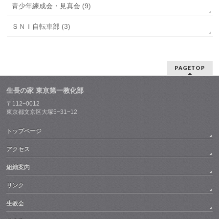
青少年練成会・見真会 (9)
ＳＮＩ自転車部 (3)
PAGETOP
生長の家 東京第一教化部
〒112−0012
東京都文京区大塚5−31−12
トップページ
アクセス
組織案内
リンク
生教会