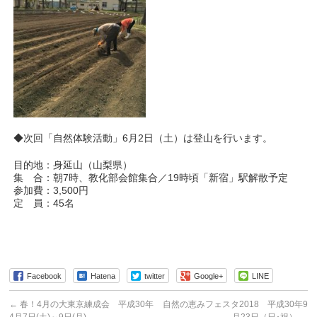
◆次回「自然体験活動」6月2日（土）は登山を行います。
目的地：身延山（山梨県）
集 合：朝7時、教化部会館集合／19時頃「新宿」駅解散予定
参加費：3,500円
定 員：45名
Facebook
Hatena
twitter
Google+
LINE
←
春！4月の大東京練成会 平成30年
自然の恵みフェスタ2018 平成30年9