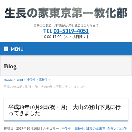
行事のご参加、月刊誌のお申し込みはこちらまで
TEL
03−5319−4051
10:00-17:00【木・祝日除く】
MENU
Blog
HOME
»
Blog
»
中学生・高校生
»
平成29年10月9日(祝・月) 大山の登山下見に行ってきました
平成29年10月9日(祝・月) 大山の登山下見に行
ってきました
投稿日 : 2017年10月16日 | カテゴリー :
中学生・高校生
,
日常の出来事
,
自然と共に伸