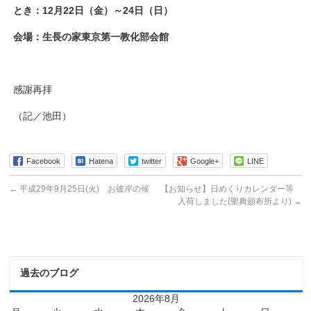
とき：12月22日（金）～24日（日）
会場：生長の家東京第一教化部会館
感謝再拝
（記／池田）
Facebook
Hatena
twitter
Google+
LINE
←
平成29年9月25日(火) お彼岸の候
【お知らせ】日めくりカレンダー等
入荷しました(聖典頒布所より)
→
過去のブログ
2026年8月